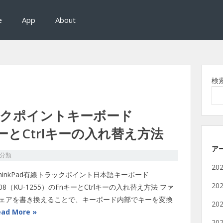
e
App
About
検
ラックポイントキーボード
キーとCtrlキーの入れ替え方法
ア
分類
20
ThinkPad有線トラックポイント日本語キーボード
20
208（KU-1255）のFnキーとCtrlキーの入れ替え方法 ファ
ェアを書き換えることで、キーボード内部でキーを変換
20
ead More »
20