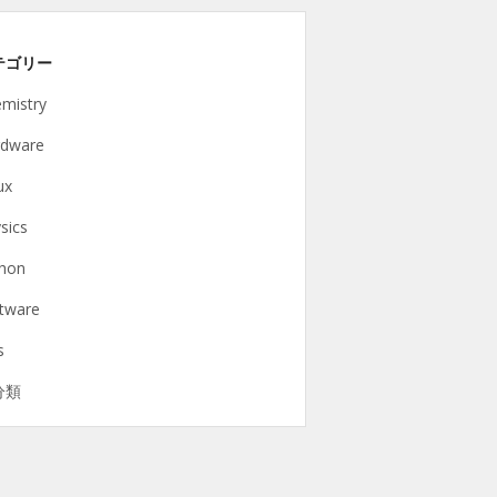
テゴリー
mistry
rdware
ux
sics
hon
tware
s
分類