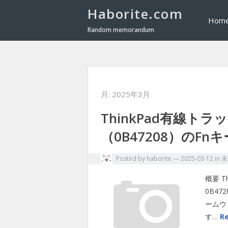
Haborite.com
Hom
Random memorandum
月:
2025年3月
ThinkPad有線ト
（0B47208）のFn
Posted by
haborite
—
2025-03-12
in
未
概要 
0B47
ームウ
す…
R