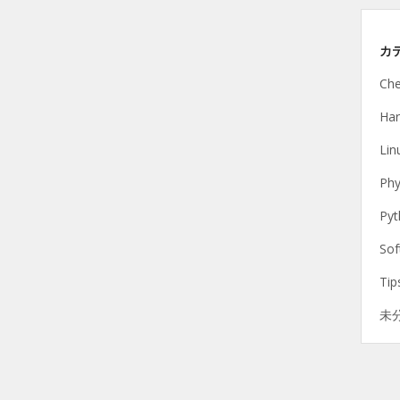
カ
Che
Ha
Lin
Phy
Pyt
Sof
Tip
未