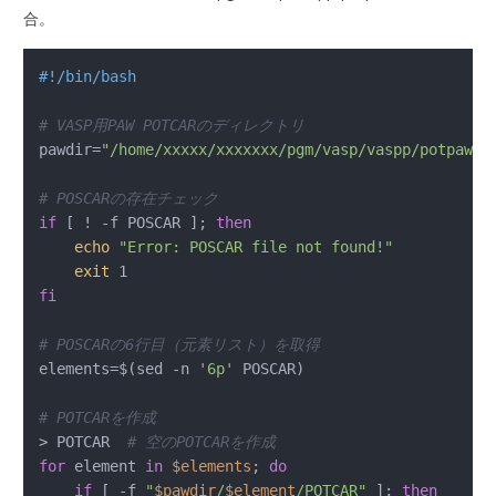
合。
#!/bin/bash
# VASP用PAW POTCARのディレクトリ
pawdir=
"/home/xxxxx/xxxxxxx/pgm/vasp/vaspp/potpaw_P
# POSCARの存在チェック
if
 [ ! -f POSCAR ]; 
then
echo
"Error: POSCAR file not found!"
exit
fi
# POSCARの6行目（元素リスト）を取得
elements=$(sed -n 
'6p'
 POSCAR)

# POTCARを作成
> POTCAR  
# 空のPOTCARを作成
for
 element 
in
$elements
; 
do
if
 [ -f 
"
$pawdir
/
$element
/POTCAR"
 ]; 
then