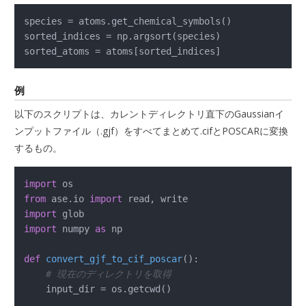
species = atoms.get_chemical_symbols()

sorted_indices = np.argsort(species)

sorted_atoms = atoms[sorted_indices]
例
以下のスクリプトは、カレントディレクトリ直下のGaussianイ
ンプットファイル（.gjf）をすべてまとめて.cifとPOSCARに変換
するもの。
import
from
 ase.io 
import
import
import
 numpy 
as
 np

def
convert_gjf_to_cif_poscar
():

# 現在のディレクトリを取得
    input_dir = os.getcwd()
