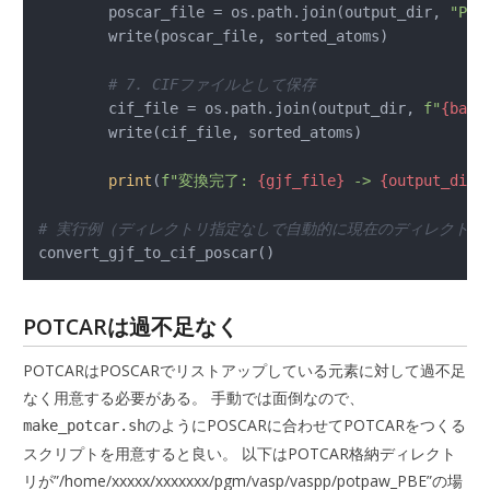
        poscar_file = os.path.join(output_dir, 
"POS
        write(poscar_file, sorted_atoms)

# 7. CIFファイルとして保存
        cif_file = os.path.join(output_dir, 
f"
{base
        write(cif_file, sorted_atoms)

print
(
f"変換完了: 
{gjf_file}
 -> 
{output_dir}
# 実行例（ディレクトリ指定なしで自動的に現在のディレクトリ
convert_gjf_to_cif_poscar()
POTCARは過不足なく
POTCARはPOSCARでリストアップしている元素に対して過不足
なく用意する必要がある。 手動では面倒なので、
のようにPOSCARに合わせてPOTCARをつくる
make_potcar.sh
スクリプトを用意すると良い。 以下はPOTCAR格納ディレクト
リが”/home/xxxxx/xxxxxxx/pgm/vasp/vaspp/potpaw_PBE”の場