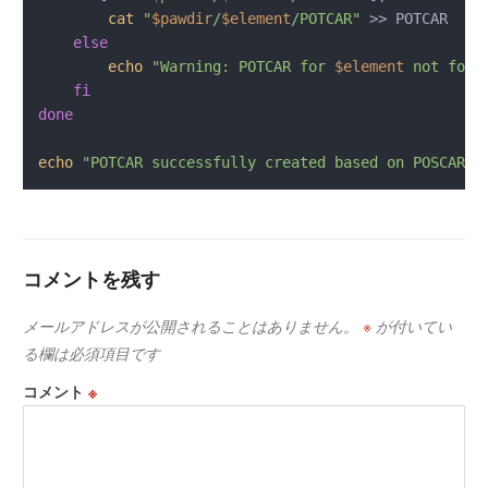
cat
"
$pawdir
/
$element
/POTCAR"
 >> POTCAR

else
echo
"Warning: POTCAR for 
$element
 not foun
fi
done
echo
"POTCAR successfully created based on POSCAR."
コメントを残す
メールアドレスが公開されることはありません。
※
が付いてい
る欄は必須項目です
コメント
※