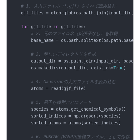
# 1. 入力ファイル（*.gjf）をすべて読み込む
    gjf_files = glob.glob(os.path.join(input_dir, 
"
for
 gjf_file 
in
 gjf_files:

# 2. 元のファイル名（拡張子なし）を取得
        base_name = os.path.splitext(os.path.basena
# 3. 新しいディレクトリを作成
        output_dir = os.path.join(input_dir, base_na
        os.makedirs(output_dir, exist_ok=
True
)

# 4. Gaussianの入力ファイルを読み込む
        atoms = read(gjf_file)

# 5. 原子を種別ごとにソート
        species = atoms.get_chemical_symbols()

        sorted_indices = np.argsort(species)

        sorted_atoms = atoms[sorted_indices]

# 6. POSCAR（VASP用座標ファイル）として保存